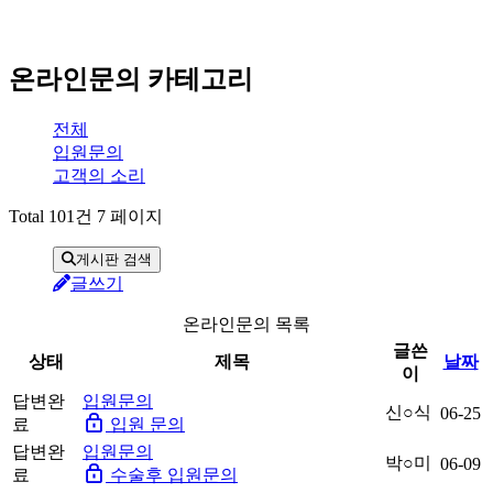
온라인문의 카테고리
전체
입원문의
고객의 소리
Total 101건
7 페이지
게시판 검색
글쓰기
온라인문의 목록
글쓴
상태
제목
날짜
이
답변완
입원문의
신○식
06-25
료
입원 문의
답변완
입원문의
박○미
06-09
료
수술후 입원문의