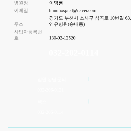
병원장
이명룡
이메일
hunuhospital@naver.com
경기도 부천시 소사구 심곡로 10번길 63,
주소
앤유병원(송내동)
사업자등록번
호
130-92-12520
032-202-0114
입원 상담 문의
032-206-0121
팩스
032-206-0114