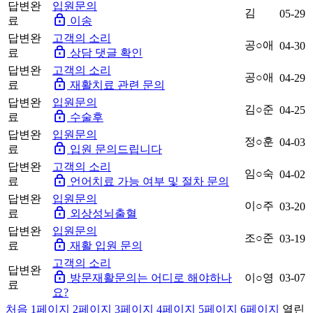
답변완
입원문의
김
05-29
료
이송
답변완
고객의 소리
공○애
04-30
료
상담 댓글 확인
답변완
고객의 소리
공○애
04-29
료
재활치료 관련 문의
답변완
입원문의
김○준
04-25
료
수술후
답변완
입원문의
정○훈
04-03
료
입원 문의드립니다
답변완
고객의 소리
임○숙
04-02
료
언어치료 가능 여부 및 절차 문의
답변완
입원문의
이○주
03-20
료
외상성뇌출혈
답변완
입원문의
조○준
03-19
료
재활 입원 문의
고객의 소리
답변완
방문재활문의는 어디로 해야하나
이○영
03-07
료
요?
처음
1
페이지
2
페이지
3
페이지
4
페이지
5
페이지
6
페이지
열린