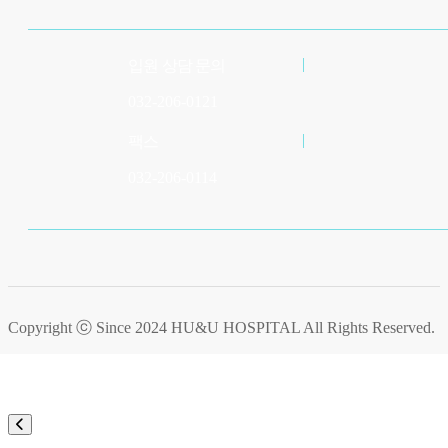
입원 상담 문의
032-206-0121
팩스
032-206-0114
Copyright ⓒ Since 2024
HU&U HOSPITAL
All Rights Reserved.