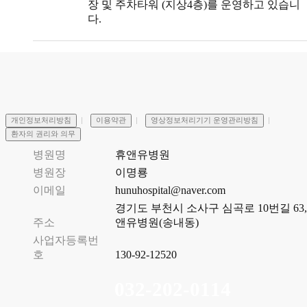
장 및 주차타워 (지상4층)를 운영하고 있습니
다.
개인정보처리방침
이용약관
영상정보처리기기 운영관리방침
환자의 권리와 의무
병원명
휴앤유병원
병원장
이명룡
이메일
hunuhospital@naver.com
경기도 부천시 소사구 심곡로 10번길 63,
주소
앤유병원(송내동)
사업자등록번
호
130-92-12520
032-202-0114