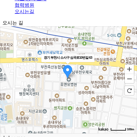
협력병원
오시는길
오시는 길
경기 부천시 소사구 심곡로10번길 63
100m