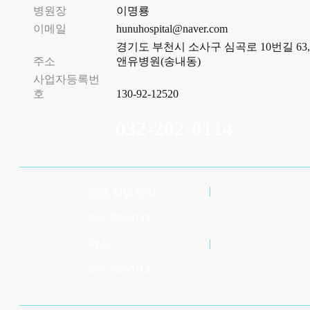
병원장
이명룡
이메일
hunuhospital@naver.com
경기도 부천시 소사구 심곡로 10번길 63,
주소
앤유병원(송내동)
사업자등록번
호
130-92-12520
032-202-0114
입원 상담 문의
032-206-0121
팩스
032-206-0114