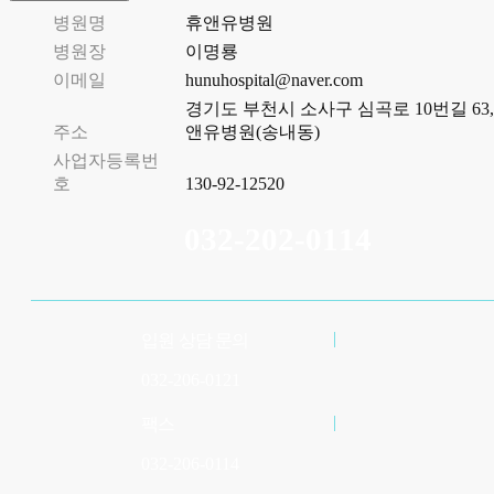
병원명
휴앤유병원
병원장
이명룡
이메일
hunuhospital@naver.com
경기도 부천시 소사구 심곡로 10번길 63,
주소
앤유병원(송내동)
사업자등록번
호
130-92-12520
032-202-0114
입원 상담 문의
032-206-0121
팩스
032-206-0114