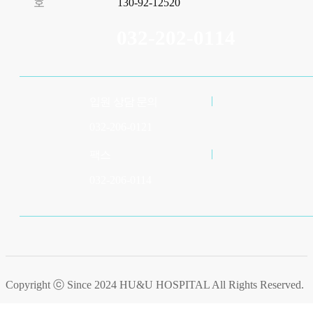
호
130-92-12520
032-202-0114
입원 상담 문의
032-206-0121
팩스
032-206-0114
Copyright ⓒ Since 2024
HU&U HOSPITAL
All Rights Reserved.